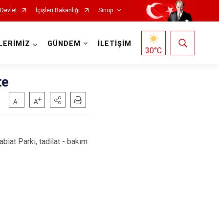
-Devlet
İçişleri Bakanlığı
Sinop
LERİMİZ
GÜNDEM
İLETİŞİM
30
°C
te
biat Parkı, tadilat - bakım