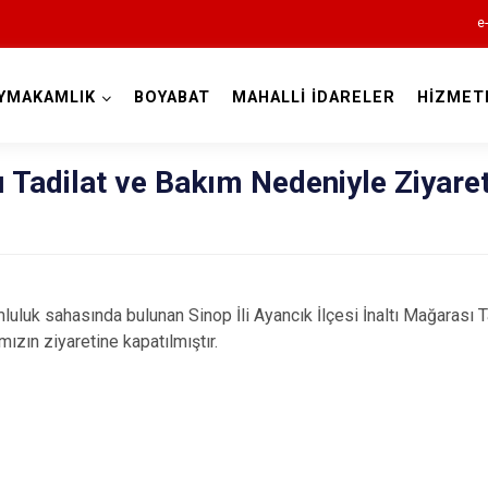
e
YMAKAMLIK
BOYABAT
MAHALLİ İDARELER
HİZMET
Sinop
ı Tadilat ve Bakım Nedeniyle Ziyare
luk sahasında bulunan Sinop İli Ayancık İlçesi İnaltı Mağarası Ta
Ayancık
mızın ziyaretine kapatılmıştır.
Boyabat
Dikmen
Durağan
Erfelek