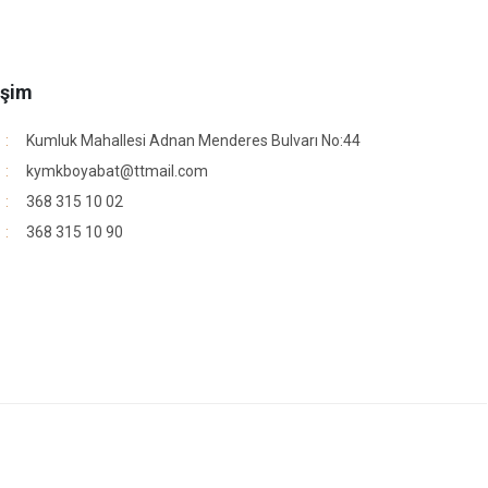
işim
Kumluk Mahallesi Adnan Menderes Bulvarı No:44
kymkboyabat@ttmail.com
368 315 10 02
368 315 10 90