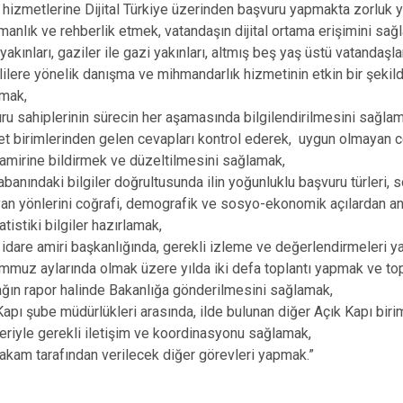
hizmetlerine Dijital Türkiye üzerinden başvuru yapmakta zorluk 
Gerze
manlık ve rehberlik etmek, vatandaşın dijital ortama erişimini sağ
Saraydüzü
yakınları, gaziler ile gazi yakınları, altmış beş yaş üstü vatandaşla
lilere yönelik danışma ve mihmandarlık hizmetinin etkin bir şekild
Türkeli
mak,
ru sahiplerinin sürecin her aşamasında bilgilendirilmesini sağla
t birimlerinden gelen cevapları kontrol ederek, uygun olmayan cev
 amirine bildirmek ve düzeltilmesini sağlamak,
abanındaki bilgiler doğrultusunda ilin yoğunluklu başvuru türleri, s
an yönlerini coğrafi, demografik ve sosyo-ekonomik açılardan a
atistiki bilgiler hazırlamak,
 idare amiri başkanlığında, gerekli izleme ve değerlendirmeleri
mmuz aylarında olmak üzere yılda iki defa toplantı yapmak ve to
ağın rapor halinde Bakanlığa gönderilmesini sağlamak,
apı şube müdürlükleri arasında, ilde bulunan diğer Açık Kapı biriml
leriyle gerekli iletişim ve koordinasyonu sağlamak,
kam tarafından verilecek diğer görevleri yapmak.”