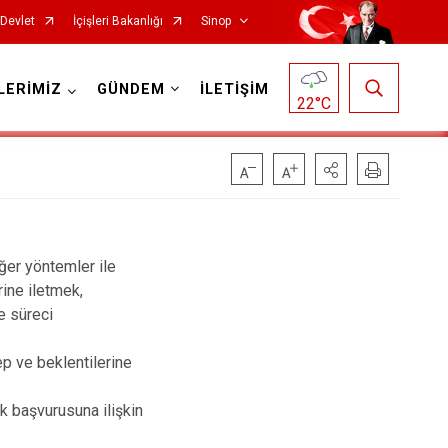
-Devlet
İçişleri Bakanlığı
Sinop
LERİMİZ
GÜNDEM
İLETİŞİM
22
°C
ğer yöntemler ile
rine iletmek,
e süreci
p ve beklentilerine
k başvurusuna ilişkin