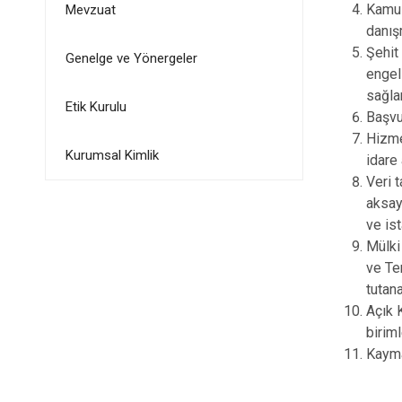
Kamu 
Mevzuat
danış
Şehit 
Genelge ve Yönergeler
engel
sağla
Etik Kurulu
Başvu
Hizme
Kurumsal Kimlik
idare
Veri t
aksay
ve ist
Mülki
ve Te
tutan
Açık K
birim
Kayma