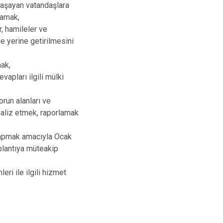
yaşayan vatandaşlara
lamak,
r, hamileler ve
e yerine getirilmesini
mak,
apları ilgili mülki
orun alanları ve
naliz etmek, raporlamak
 yapmak amacıyla Ocak
plantıya müteakip
eri ile ilgili hizmet