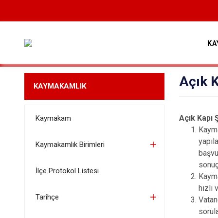
KA
Açık K
KAYMAKAMLIK
Açık Kapı 
Kaymakam
Kayma
yapıl
Kaymakamlık Birimleri
başvu
sonuç
İlçe Protokol Listesi
Kayma
hızlı
Tarihçe
Vatan
sorula