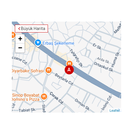
Büyük Harita
+
−
A
Leaflet