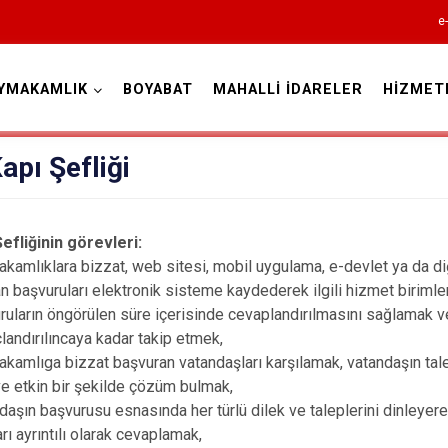
e
YMAKAMLIK
BOYABAT
MAHALLİ İDARELER
HİZMET
Sinop
apı Şefliği
Şefliğinin görevleri
:
kamlıklara bizzat, web sitesi, mobil uygulama, e-devlet ya da di
an başvuruları elektronik sisteme kaydederek ilgili hizmet birimle
Ayancık
ruların öngörülen süre içerisinde cevaplandırılmasını sağlamak v
Boyabat
landırılıncaya kadar takip etmek,
kamlıga bizzat başvuran vatandaşları karşılamak, vatandaşın tale
Dikmen
 ve etkin bir şekilde çözüm bulmak,
Durağan
daşın başvurusu esnasında her türlü dilek ve taleplerini dinleyere
Erfelek
rı ayrıntılı olarak cevaplamak,