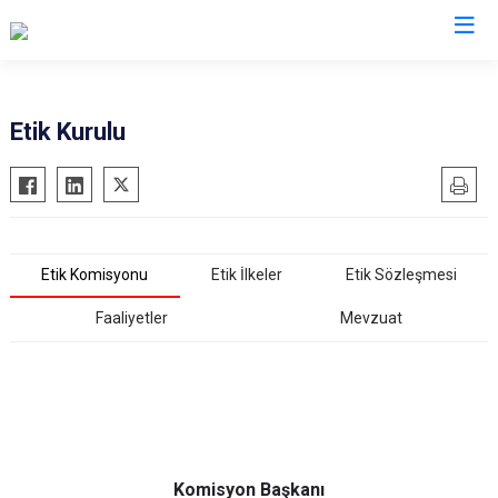
Sinop
Etik Kurulu
Ayancık
Boyabat
Dikmen
Etik Komisyonu
Etik İlkeler
Etik Sözleşmesi
Durağan
Erfelek
Faaliyetler
Mevzuat
Gerze
Saraydüzü
Türkeli
Komisyon Başkanı