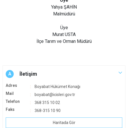
Üye
Yahya ŞAHİN
Malmüdürü
Üye
Murat USTA
İlçe Tarım ve Orman Müdürü
İletişim
A
Adres
Boyabat Hükümet Konağı
Mail
boyabat@icisleri.gov.tr
Telefon
368 315 10 02
Faks
368-315 10 90
Haritada Gör