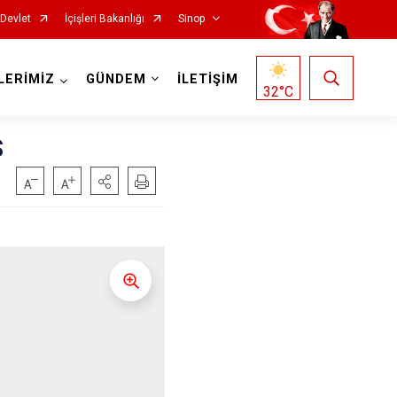
-Devlet
İçişleri Bakanlığı
Sinop
LERİMİZ
GÜNDEM
İLETİŞİM
32
°C
S