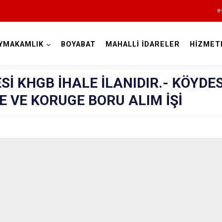
e
YMAKAMLIK
BOYABAT
MAHALLİ İDARELER
HİZMET
Sinop
Sİ KHGB İHALE İLANIDIR.- KÖYDE
PE VE KORUGE BORU ALIM İŞİ
Ayancık
Boyabat
Dikmen
Durağan
Erfelek