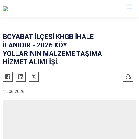
Sinop
BOYABAT İLÇESİ KHGB İHALE
İLANIDIR.- 2026 KÖY
Ayancık
YOLLARININ MALZEME TAŞIMA
Boyabat
HİZMET ALIMI İŞİ.
Dikmen
Durağan
Erfelek
12.06.2026
Gerze
Saraydüzü
Türkeli